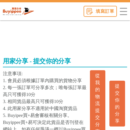
buyippee
填寫訂單
用家分享 - 提交你的分享
注意事項:
從
1. 會員必須根據訂單內購買的貨物分享
我
提
2. 每一張訂單可分享多次；唯每張訂單最
的
交
高只可獲得10分
物
你
3. 相同貨品最高只可獲得10分
流
的
4. 此用家分享不適用於中國淘寶貨品
提
分
5. Buyipee買+易會審核有關分享。
交
享
Buyippee買+易可決定此貨品是否刊登在
分
網站上。如有任何爭議一概以Buyippee買