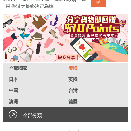
享
+易 香港之最終決定為準
全部國家
美國
日本
英國
中國
台灣
澳洲
德國
全部分類