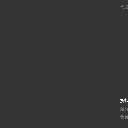
代
折
積
會