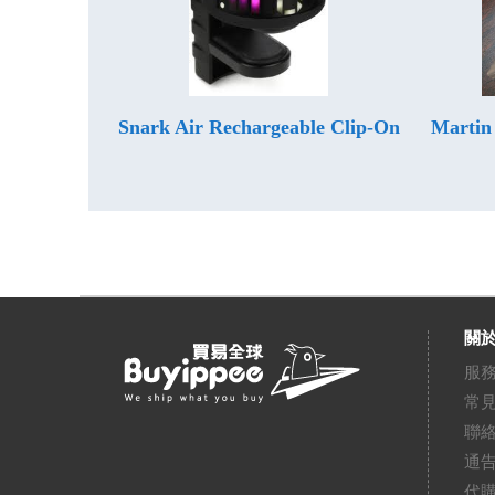
Snark Air Rechargeable Clip-On
Martin
關於
服
常
聯
通
代