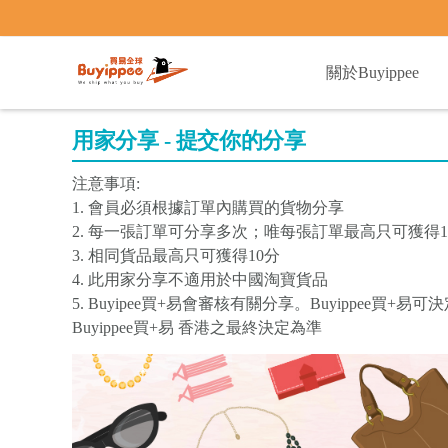
buyippee
關於Buyippee
用家分享 - 提交你的分享
注意事項:
1. 會員必須根據訂單內購買的貨物分享
2. 每一張訂單可分享多次；唯每張訂單最高只可獲得1
3. 相同貨品最高只可獲得10分
4. 此用家分享不適用於中國淘寶貨品
5. Buyipee買+易會審核有關分享。Buyippee
Buyippee買+易 香港之最終決定為準