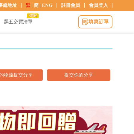
事處地址
繁
|
簡
|
ENG
註冊會員
會員登入
NEW
黑五必買清單
填寫訂單
的物流提交分享
提交你的分享