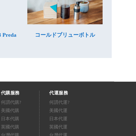
8 Preda
コールドブリューボトル
代購服務
代運服務
何謂代購?
何謂代運?
美國代購
美國代運
日本代購
日本代運
英國代購
英國代運
台灣代購
台灣代運