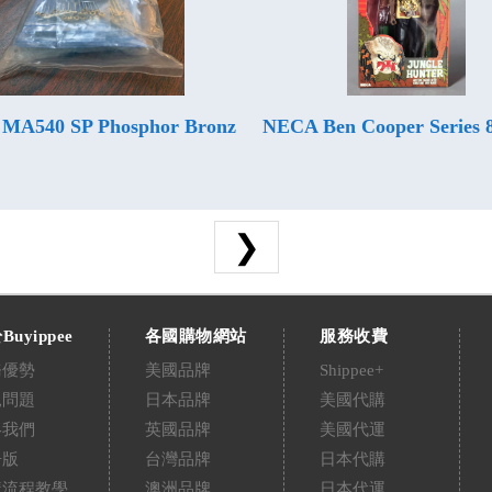
 MA540 SP Phosphor Bronz
NECA Ben Cooper Series 
❯
Buyippee
各國購物網站
服務收費
務優勢
美國品牌
Shippee+
見問題
日本品牌
美國代購
絡我們
英國品牌
美國代運
告版
台灣品牌
日本代購
購流程教學
澳洲品牌
日本代運