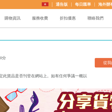
通告版
每日匯率
海外辦
購物資訊
服務收費
折扣優惠
聯絡我們
0分
從我
買+易可決定此貨品是否刊登在網站上。如有任何爭議一概以