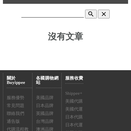
search
clear
沒有文章
關於
各國購物網
服務收費
Buyippee
站
Shippee+
服務優勢
美國品牌
美國代購
常見問題
日本品牌
美國代運
聯絡我們
英國品牌
日本代購
通告版
台灣品牌
日本代運
代購流程教
澳洲品牌