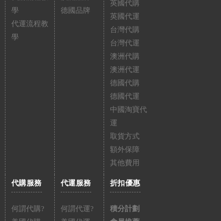
英國代購
學
德國品牌
英國代運
代運流程教
台灣代購
學
台灣代運
澳洲代購
澳洲代運
德國代購
德國代運
中國淘寶代
運
取貨方式
額外保障
其他費用
代購服務
代運服務
折扣優惠
何謂代購?
何謂代運?
積分計劃