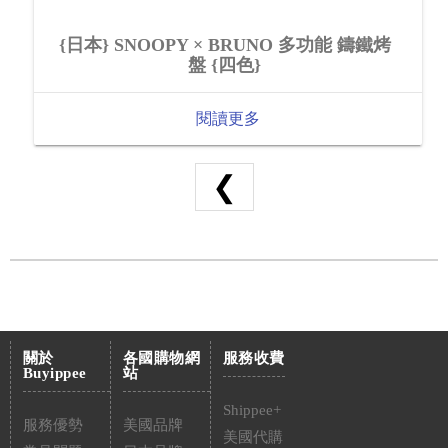
{日本} SNOOPY × BRUNO 多功能 鑄鐵烤
盤 {四色}
閱讀更多
❮
關於
各國購物網
服務收費
Buyippee
站
Shippee+
服務優勢
美國品牌
美國代購