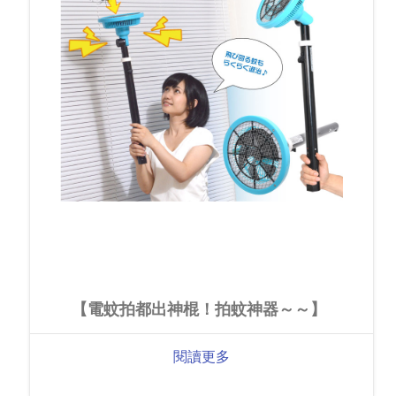
【電蚊拍都出神棍！拍蚊神器～～】
閱讀更多