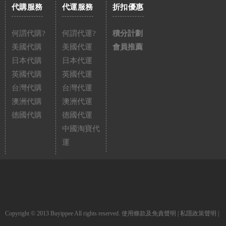
代購服務
代運服務
折扣優惠
何謂代購?
何謂代運?
積分計劃
美國代購
美國代運
會員推薦
日本代購
日本代運
英國代購
英國代運
台灣代購
台灣代運
澳洲代購
澳洲代運
德國代購
德國代運
中國淘寶代
運
Copyright © 2013 Buyippee All rights reserved.
使用條款及免責聲明
|
私隱政策聲明
|