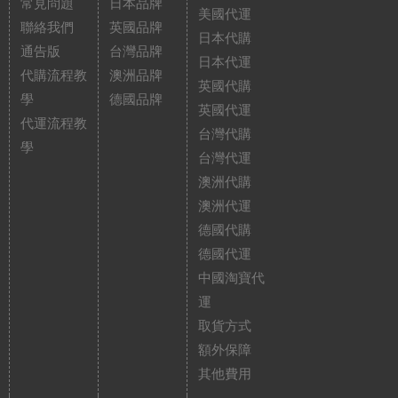
常見問題
日本品牌
美國代運
聯絡我們
英國品牌
日本代購
通告版
台灣品牌
日本代運
代購流程教
澳洲品牌
英國代購
學
德國品牌
英國代運
代運流程教
台灣代購
學
台灣代運
澳洲代購
澳洲代運
德國代購
德國代運
中國淘寶代
運
取貨方式
額外保障
其他費用