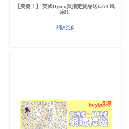
【突發！】 英國Dyson買指定貨品送£250 風
扇!!!
閱讀更多