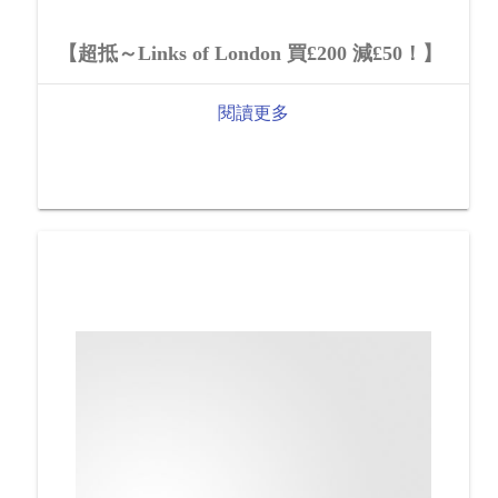
【超抵～Links of London 買£200 減£50！】
閱讀更多