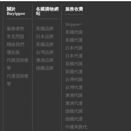
關於
各國購物網
服務收費
Buyippee
站
Shippee+
服務優勢
美國品牌
美國代購
常見問題
日本品牌
美國代運
聯絡我們
英國品牌
日本代購
通告版
台灣品牌
日本代運
代購流程教
澳洲品牌
英國代購
學
德國品牌
英國代運
代運流程教
台灣代購
學
台灣代運
澳洲代購
澳洲代運
德國代購
德國代運
中國淘寶代