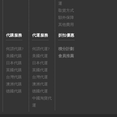
運
取貨方式
額外保障
其他費用
代購服務
代運服務
折扣優惠
何謂代購?
何謂代運?
積分計劃
美國代購
美國代運
會員推薦
日本代購
日本代運
英國代購
英國代運
台灣代購
台灣代運
澳洲代購
澳洲代運
德國代購
德國代運
中國淘寶代
運