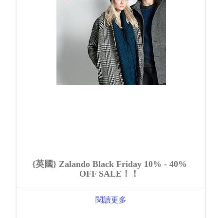
{英國} Zalando Black Friday 10% - 40%
OFF SALE！！
閱讀更多